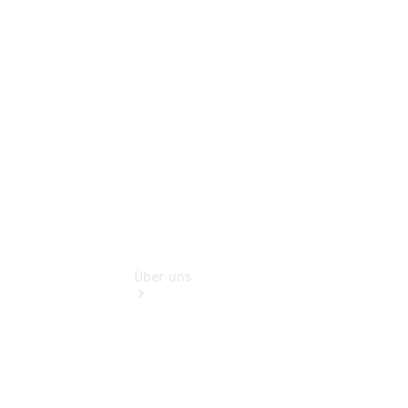
Benz Rent
Gebrauchtwagensuche
Finanzdienste
Digitale
Extras
Über uns