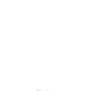
Sterne
Junge
Sterne -
elektrisch
Mercedes-
Benz
Online
Store
Services