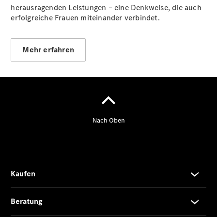
Privatkunden
herausragenden Leistungen – eine Denkweise, die auch
Finanzierung
erfolgreiche Frauen miteinander verbindet.
Gewerbekunden
Kurzfristig
verfügbare
Mehr erfahren
Angebote
V-Klasse
V-Klasse
Marco Polo
Gewerbekunden
Limousinen
Der
elektrische
CLA mit EQ-
Technologie
Der neue