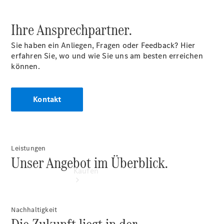
vereinbaren
Probefahrt
Ihre Ansprechpartner.
vereinbaren
Konfigurator
Sie haben ein Anliegen, Fragen oder Feedback? Hier
Modellübersicht
erfahren Sie, wo und wie Sie uns am besten erreichen
Tel: +49 271
können.
3374 0
Kontakt
Leistungen
Unser Angebot im Überblick.
Kaufen
Nachhaltigkeit