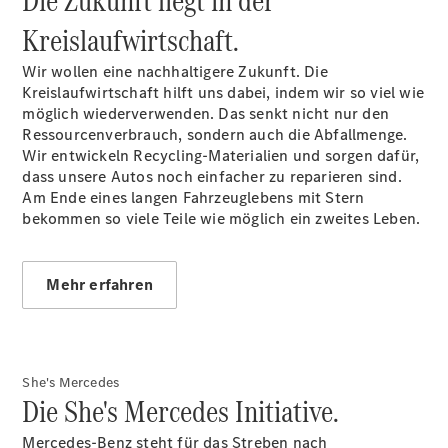
Die Zukunft liegt in der
Kreislaufwirtschaft.
Übersicht
Wir wollen eine nachhaltigere Zukunft. Die
140 Jahre
Kreislaufwirtschaft hilft uns dabei, indem wir so viel wie
Innovation
möglich wiederverwenden. Das senkt nicht nur den
Mercedes-
Ressourcenverbrauch, sondern auch die Abfallmenge.
Benz
Wir entwickeln Recycling-Materialien und sorgen dafür,
Store
dass unsere Autos noch einfacher zu reparieren sind.
Neuwagenangebote
Am Ende eines langen Fahrzeuglebens mit Stern
bekommen so viele Teile wie möglich ein zweites Leben.
Mehr erfahren
Privatkunden
Leasing
Privatkunden
She's Mercedes
Leasing
Die She's Mercedes Initiative.
Gewerbekunden
Finanzierung
Mercedes-Benz steht für das Streben nach