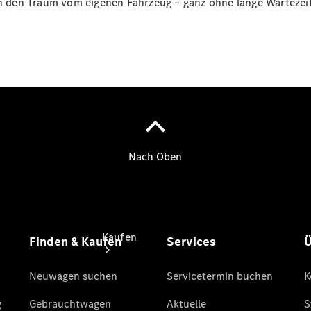
ich den Traum vom eigenen Fahrzeug – ganz ohne lange Wartezei
vereinbaren
Probefahrt
vereinbaren
Konfigurator
Modellübersicht
Tel: +49 271
3374 0
Kaufen