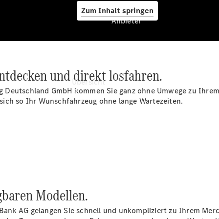
Zum Inhalt springen
Anbieter
Anbieter
entdecken und direkt losfahren.
Übersicht
ng Deutschland GmbH kommen Sie ganz ohne Umwege zu Ihrem M
sich so Ihr Wunschfahrzeug ohne lange Wartezeiten.
Startseite
Ansprechpartner
finden
ügbaren Modellen.
Beratung
vereinbaren
ank AG gelangen Sie schnell und unkompliziert zu Ihrem Merce
Servicetermin