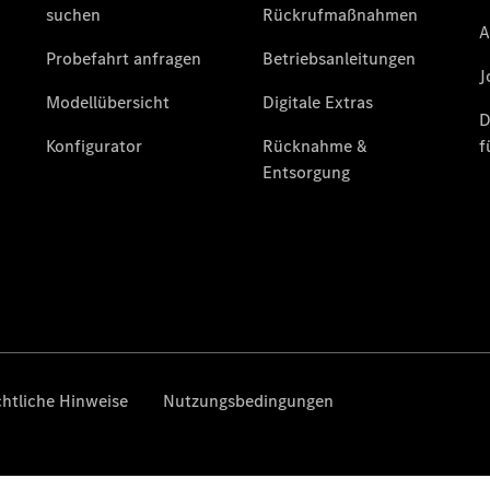
Übersicht
140 Jahre
Innovation
Mercedes-
Benz
Store
Neuwagenangebote
Privatkunden
Leasing
Privatkunden
Leasing
Gewerbekunden
Finanzierung