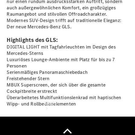
nur einen rundum ausdrucksstarken Auftritt, sondern
vereinbaren
auch außergewöhnlichen Komfort, ein großzügiges
Probefahrt
Raumangebot und stilvollen Offroadcharakter.
vereinbaren
Modernes SUV-Design trifft auf traditionelle Eleganz:
Konfigurator
Der neue Mercedes-Benz GLS.
Modellübersicht
Tel: +49 271
Highlights des GLS:
3374 0
DIGITAL LIGHT mit Tagfahrleuchten im Design des
Mercedes-Sterns
Luxuriöses Lounge-Ambiente mit Platz für bis zu 7
Personen
Serienmäßiges Panoramaschiebedach
Freistehender Stern
MBUX Superscreen, der sich über die gesamte
Cockpitbreite erstreckt
Überarbeitetes Multifunktionslenkrad mit haptischen
Kaufen
Wipp- und Rollbedienelementen