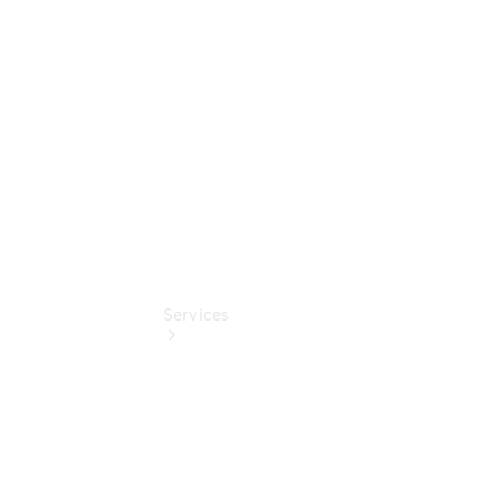
Mercedes-
Benz
Online
Store
Services
Übersicht