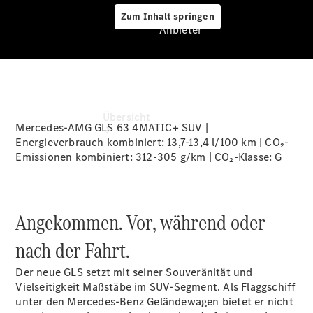
Zum Inhalt springen
Anbieter
Anbieter
Übersicht
Mercedes-AMG GLS 63 4MATIC+ SUV |
Energieverbrauch kombiniert: 13,7-13,4 l/100 km | CO₂-
Emissionen kombiniert: 312-305 g/km | CO₂-Klasse:
G
Angekommen. Vor, während oder
Startseite
nach der Fahrt.
Ansprechpartner
finden
Der neue GLS setzt mit seiner Souveränität und
Beratung
Vielseitigkeit Maßstäbe im SUV-Segment. Als Flaggschiff
vereinbaren
unter den Mercedes-Benz Geländewagen bietet er nicht
Servicetermin