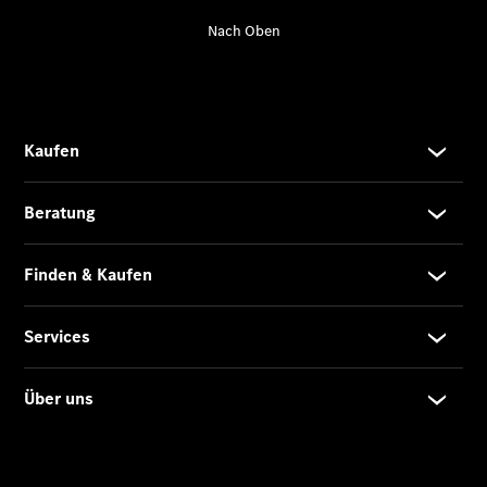
Übersicht
140 Jahre
Innovation
Mercedes-
Benz
Store
Neuwagenangebote
Privatkunden
Leasing
Privatkunden
Leasing
Gewerbekunden
Finanzierung