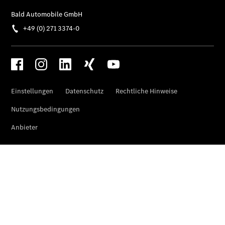
Privatkunden
Finanzierung
Gewerbekunden
Kurzfristig
verfügbare
Angebote
V-Klasse
V-Klasse
Marco Polo
Gewerbekunden
Limousinen
Der
elektrische
CLA mit EQ-
Technologie
Der neue