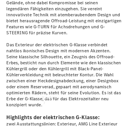
vereinbaren
Gelände, ohne dabei Kompromisse bei seinen
Probefahrt
legendären Fähigkeiten einzugehen. Sie vereint
vereinbaren
innovativste Technik mit atemberaubendem Design und
Konfigurator
bietet herausragende Offroad-Leistung mit einzigartigen
Modellübersicht
Features wie G-TURN für Achsdrehungen und G-
Tel: +49 271
STEERING für präzise Kurven.
3374 0
Das Exterieur der elektrischen G-Klasse verbindet
nahtlos ikonisches Design mit modernen Akzenten.
Seine klassische Silhouette, ein Zeugnis des Offroad-
Erbes, besticht nun durch Elemente wie den klassischen
Kühlergrill oder den Kühlergrill mit Black-Panel-
Kühlerverkleidung mit beleuchteter
Kontur
. Die Wahl
zwischen einer Heckdesignabdeckung, einer
Designbox
oder einem
Reserverad
, gepaart mit aerodynamisch
optimierten
Rädern
, steht für seine Evolution. Es ist das
Kaufen
Erbe der G-Klasse, das für das Elektrozeitalter neu
konzipiert wurde.
Highlights der elektrischen G-Klasse:
zwei Ausstattungslinien: Exterieur, AMG Line Exterieur