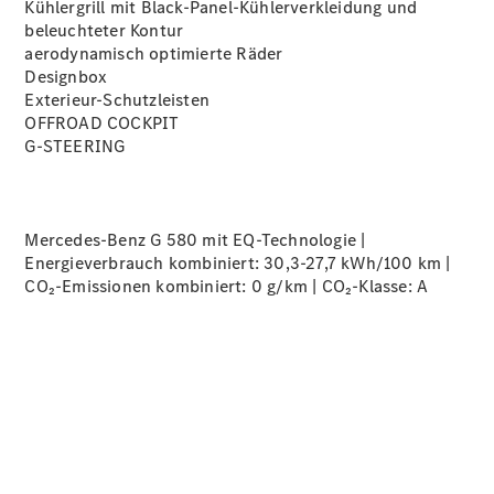
Kühlergrill mit Black-Panel-Kühlerverkleidung und
beleuchteter
Kontur
aerodynamisch optimierte
Räder
Übersicht
Designbox
140 Jahre
Exterieur-Schutzleisten
Innovation
OFFROAD COCKPIT
Mercedes-
G-STEERING
Benz
Store
Neuwagenangebote
Mercedes-Benz G 580 mit EQ-Technologie |
Energieverbrauch kombiniert: 30,3-27,7 kWh/100 km |
CO₂-Emissionen kombiniert: 0 g/km | CO₂-Klasse:
A
Privatkunden
Leasing
Privatkunden
Leasing
Gewerbekunden
Finanzierung