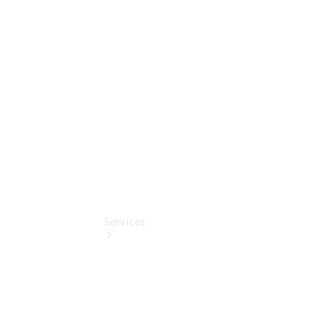
Sterne -
elektrisch
Mercedes-
Benz
Online
Store
Services