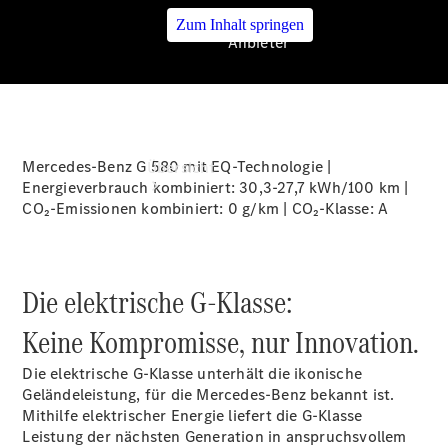
Zum Inhalt springen
Anbieter
Anbieter
Mercedes-Benz G 580 mit EQ-Technologie |
Übersicht
Energieverbrauch kombiniert: 30,3-27,7 kWh/100 km |
CO₂-Emissionen kombiniert: 0 g/km | CO₂-Klasse:
A
Die elektrische G-Klasse:
Startseite
Keine Kompromisse, nur Innovation.
Ansprechpartner
finden
Die elektrische G-Klasse unterhält die ikonische
Beratung
Geländeleistung, für die Mercedes-Benz bekannt ist.
vereinbaren
Mithilfe elektrischer Energie liefert die G-Klasse
Servicetermin
Leistung der nächsten Generation in anspruchsvollem