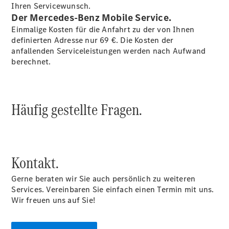
Privatkunden
Ihren Servicewunsch.
Finanzierung
Der Mercedes-Benz Mobile Service.
Gewerbekunden
Einmalige Kosten für die Anfahrt zu der von Ihnen
Kurzfristig
definierten Adresse nur 69 €. Die Kosten der
verfügbare
anfallenden Serviceleistungen werden nach Aufwand
Angebote
berechnet.
V-Klasse
V-Klasse
Marco Polo
Gewerbekunden
Häufig gestellte Fragen.
Limousinen
Kontakt.
Gerne beraten wir Sie auch persönlich zu weiteren
Der
Services. Vereinbaren Sie einfach einen Termin mit uns.
elektrische
Wir freuen uns auf Sie!
CLA mit EQ-
Technologie
Der neue