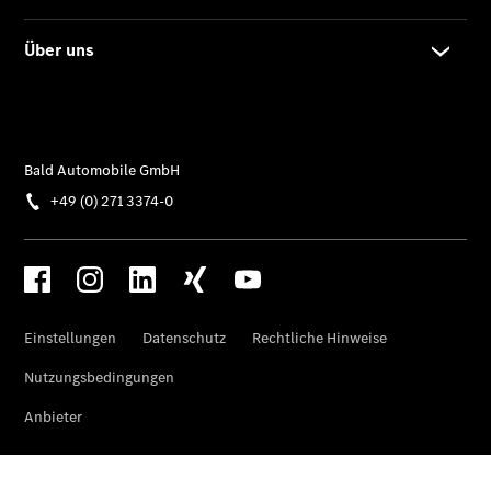
SUVs
Der neue
GLA
Der neue
elektrische
GLA
EQA –
elektrisch
EQE SUV –
elektrisch
EQS SUV –
elektrisch
G-Klasse –
elektrisch
Mercedes-
Maybach