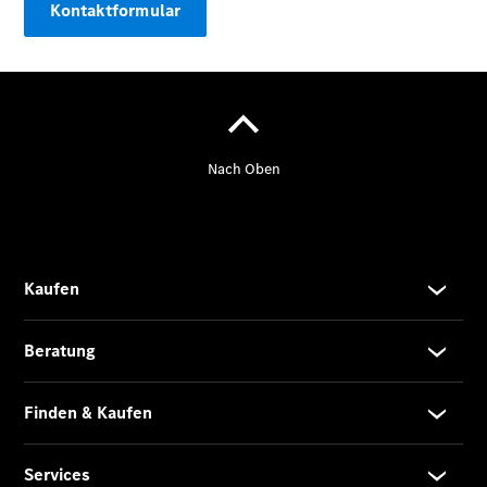
Kontaktformular
CLA
EQE
Limousine -
elektrisch
EQS
Limousine -
elektrisch
C-Klasse
Limousine
C-Klasse
Limousine -
elektrisch
E-Klasse
Limousine
S-Klasse
Limousine
S-Klasse
Lang
Mercedes-
Maybach S-
Klasse