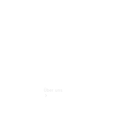
Benz Rent
Gebrauchtwagensuche
Finanzdienste
Digitale
Extras
Über uns