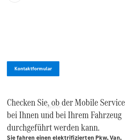
vereinbaren
Probefahrt
vereinbaren
Konfigurator
00:00 / 00:00
Modellübersicht
Tel: +49 271
3374 0
Kontaktformular
Checken Sie, ob der Mobile Service
Kaufen
bei Ihnen und bei Ihrem Fahrzeug
durchgeführt werden kann.
Sie fahren einen elektrifizierten Pkw, Van,