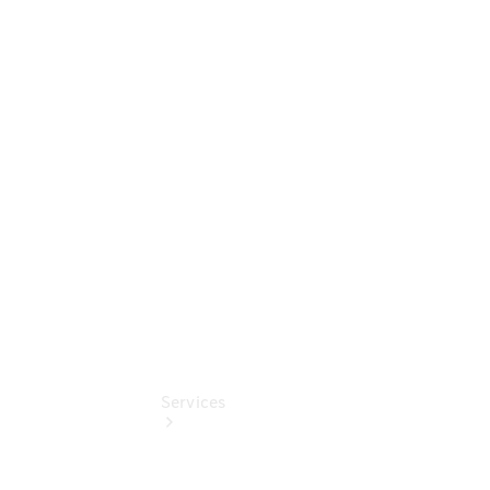
Sterne
Junge
Sterne -
elektrisch
Mercedes-
Benz
Online
Store
Services