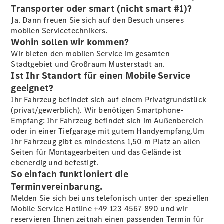
Transporter oder smart (nicht smart #1)?
Ja. Dann freuen Sie sich auf den Besuch unseres
Übersicht
mobilen Servicetechnikers.
140 Jahre
Wohin sollen wir kommen?
Innovation
Wir bieten den mobilen Service im gesamten
Mercedes-
Stadtgebiet und Großraum Musterstadt an.
Benz
Ist Ihr Standort für einen Mobile Service
Store
geeignet?
Neuwagenangebote
Ihr Fahrzeug befindet sich auf einem Privatgrundstück
(privat/gewerblich). Wir benötigen Smartphone-
Empfang: Ihr Fahrzeug befindet sich im Außenbereich
oder in einer Tiefgarage mit gutem Handyempfang.Um
Ihr Fahrzeug gibt es mindestens 1,50 m Platz an allen
Seiten für Montagearbeiten und das Gelände ist
ebenerdig und befestigt.
Privatkunden
So einfach funktioniert die
Leasing
Privatkunden
Terminvereinbarung.
Leasing
Melden Sie sich bei uns telefonisch unter der speziellen
Gewerbekunden
Mobile Service Hotline +49 123 4567 890 und wir
Finanzierung
reservieren Ihnen zeitnah einen passenden Termin für