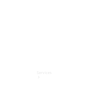
Junge
Sterne
Digitale
Extras
Services