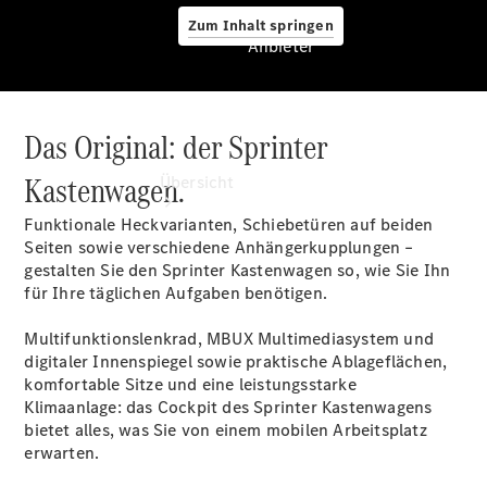
Zum Inhalt springen
Anbieter
Das Original: der Sprinter
Anbieter
Kastenwagen.
Übersicht
Funktionale Heckvarianten, Schiebetüren auf beiden
Seiten sowie verschiedene Anhängerkupplungen –
gestalten Sie den Sprinter Kastenwagen so, wie Sie Ihn
für Ihre täglichen Aufgaben benötigen.
Multifunktionslenkrad, MBUX
Multimediasystem
und
Startseite
digitaler
Innenspiegel
sowie praktische Ablageflächen,
Modellübersicht
komfortable Sitze und eine leistungsstarke
Ansprechpartner
Klimaanlage
: das Cockpit des Sprinter Kastenwagens
finden
bietet alles, was Sie von einem mobilen Arbeitsplatz
Beratung
erwarten.
vereinbaren