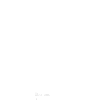
Online-
Terminbuchung
Pannen- &
Schadenhilfe
Service für
Reisemobile
Teile &
Zubehör
Rückrufe &
Umrüstungen
Über uns