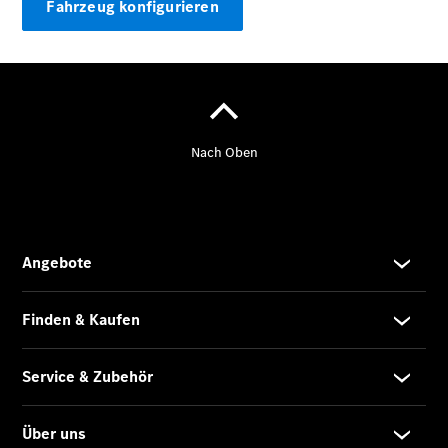
Fahrzeug konfigurieren
Übersicht
Neuwagenangebote
Übersicht
Transporter
Highlights
Leasing
Privatkunden
Leasing
Gewerbekunden
Finanzierung
Privatkunden
Finanzierung
Gewerbekunden