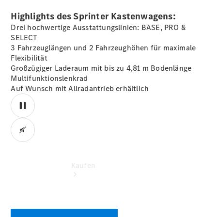
Servicetermin
vereinbaren
Highlights des Sprinter Kastenwagens:
Probefahrt
Drei hochwertige Ausstattungslinien: BASE, PRO &
vereinbaren
SELECT
Konfigurator
3 Fahrzeuglängen und 2 Fahrzeughöhen für maximale
Tel: +49 (0)
Flexibilität
271 3374-0
Großzügiger Laderaum mit bis zu 4,81 m Bodenlänge
Multifunktionslenkrad
Auf Wunsch mit Allradantrieb erhältlich
00:00 / 00:00
Kaufen