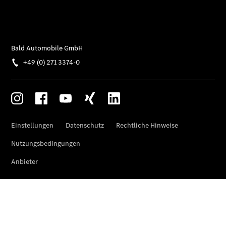
Mercedes-
Benz
Store
Gebrauchtwagensuche
Elektrotransporter
Sprinter
Sprinter
Kastenwagen
eSprinter
Kastenwagen
- elektrisch
Sprinter
Tourer
Sprinter
Pritschenfahrzeug
eSprinter