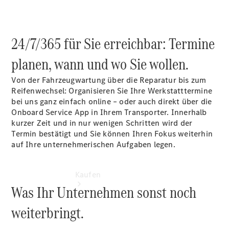
Servicetermin
vereinbaren
Probefahrt
vereinbaren
24/7/365 für Sie erreichbar: Termine
Konfigurator
Tel: +49 (0)
planen, wann und wo Sie wollen.
271 3374-0
Von der Fahrzeugwartung über die Reparatur bis zum
Reifenwechsel: Organisieren Sie Ihre Werkstatttermine
bei uns ganz einfach online – oder auch direkt über die
Onboard Service App in Ihrem Transporter. Innerhalb
kurzer Zeit und in nur wenigen Schritten wird der
Termin bestätigt und Sie können Ihren Fokus weiterhin
auf Ihre unternehmerischen Aufgaben legen.
Kaufen
Was Ihr Unternehmen sonst noch
weiterbringt.