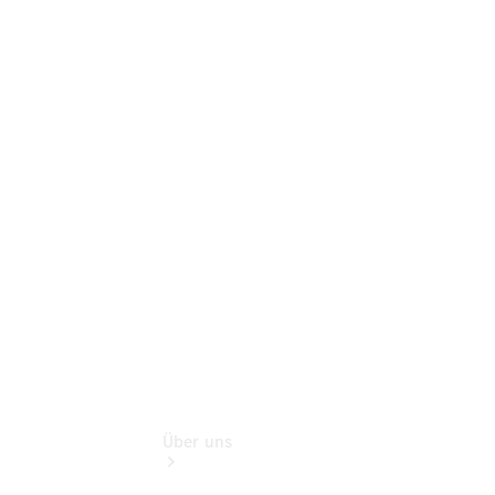
Online-
Terminbuchung
Pannen- &
Schadenhilfe
Service für
Reisemobile
Teile &
Zubehör
Rückrufe &
Umrüstungen
Über uns