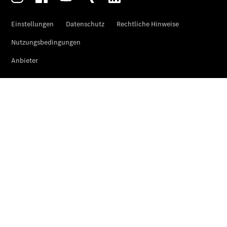
Pritschenfahrzeug
- elektrisch
Sprinter
Fahrgestell
eSprinter
Fahrgestell
- elektrisch
Vito
Vito
Kastenwagen
eVito
Kastenwagen
- elektrisch
Vito Mixto
Vito Tourer