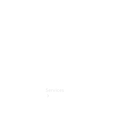
Junge
Sterne
Digitale
Extras
Services