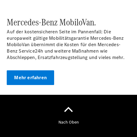
Übersicht
Mercedes-Benz MobiloVan.
Neuwagenangebote
Auf der kostensicheren Seite im Pannenfall: Die
europaweit gültige Mobilitätsgarantie Mercedes-Benz
MobiloVan
übernimmt die Kosten für den Mercedes-
Benz Service24h und weitere Maßnahmen wie
Abschleppen, Ersatzfahrzeugstellung und vieles mehr.
Übersicht
Transporter
Mehr erfahren
Highlights
Leasing
Privatkunden
Leasing
Gewerbekunden
Finanzierung
Privatkunden
Finanzierung
Gewerbekunden