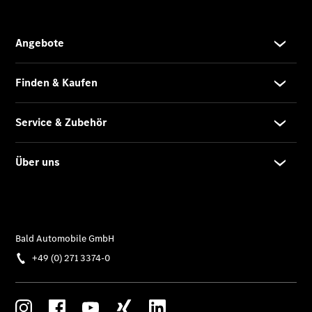
Mercedes-
Benz
Store
Gebrauchtwagensuche
Elektrotransporter
Sprinter
Sprinter
Kastenwagen
eSprinter
Kastenwagen
- elektrisch
Sprinter
Tourer
Sprinter
Pritschenfahrzeug
eSprinter