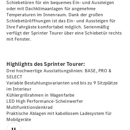
Servicetermin
Schiebetüren für ein bequemes Ein- und Aussteigen
vereinbaren
oder mit
Dachklimaanlagen
für angenehme
Probefahrt
Temperaturen im Innenraum. Dank der großen
vereinbaren
Schiebetüröffnungen ist das Ein- und Aussteigen für
Konfigurator
Ihre Fahrgäste komfortabel möglich. Serienmäßig
Tel: +49 (0)
verfügt der Sprinter Tourer über eine Schiebetür rechts
271 3374-0
mit Fenster.
Highlights des Sprinter Tourer:
Drei hochwertige Ausstattungslinien: BASE, PRO &
SELECT
Variable Bestuhlungsvarianten und bis zu 9 Sitzplätze
im Interieur
Kühlergrillrahmen in
Wagenfarbe
Kaufen
LED High
Performance-Scheinwerfer
Multifunktionslenkrad
Praktische Ablagen mit kabellosem Ladesystem für
Mobilgeräte