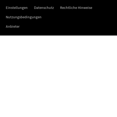
Pritschenfahrzeug
- elektrisch
Sprinter
Fahrgestell
eSprinter
Fahrgestell
- elektrisch
Vito
Vito
Kastenwagen
eVito
Kastenwagen
- elektrisch
Vito Mixto
Vito Tourer