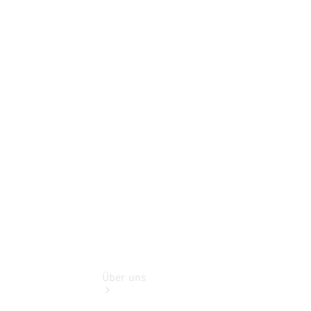
Online-
Terminbuchung
Pannen- &
Schadenhilfe
Service für
Reisemobile
Teile &
Zubehör
Rückrufe &
Umrüstungen
Über uns