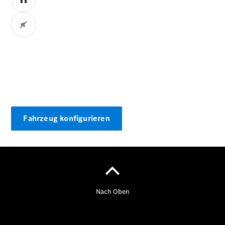
Übersicht
Neuwagenangebote
00:00 / 00:00
Übersicht
Fahrzeug konfigurieren
Transporter
Highlights
Leasing
Privatkunden
Leasing
Gewerbekunden
Finanzierung
Privatkunden
Finanzierung
Gewerbekunden