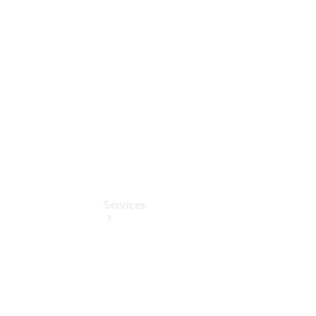
Junge
Sterne
Digitale
Extras
Services