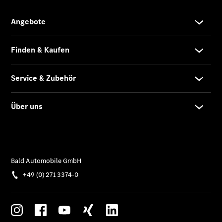
Mercedes-
Benz
Store
Gebrauchtwagensuche
Elektrotransporter
Sprinter
Sprinter
Kastenwagen
eSprinter
Kastenwagen
- elektrisch
Sprinter
Tourer
Sprinter
Pritschenfahrzeug
eSprinter