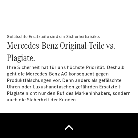
Gefälschte Ersatzteile sind ein Sicherheitsrisiko.
Übersicht
Mercedes-Benz Original-Teile vs.
Unfallreparaturen
SmallRepair
Plagiate.
Rücknahme
&
Ihre Sicherheit hat für uns höchste Priorität. Deshalb
Entsorgung
geht die Mercedes-Benz AG konsequent gegen
Wartung
Produktfälschungen vor. Denn anders als gefälschte
Reparatur
Uhren oder Luxushandtaschen gefährden Ersatzteil-
Service-
Plagiate nicht nur den Ruf des Markeninhabers, sondern
und
auch die Sicherheit der Kunden.
Garantie-
Pakete
Mobile
Service
Fleet
Services