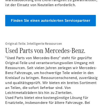
Pritschenfahrzeug
ist der Einsatz von Neuteilen erforderlich.
- elektrisch
Sprinter
Fahrgestell
Finden Sie einen autorisierten Servicepartner
eSprinter
Fahrgestell
- elektrisch
Vito
Original-Teile. Intelligente Ressourcen
Used Parts von Mercedes-Benz.
"Used Parts von Mercedes-Benz" steht für geprüfte
Original-Teile und verantwortungsvollen Umgang mit
Ressourcen. Seit vielen Jahren zerlegen wir Mercedes-
Benz Fahrzeuge, um hochwertige Teile wieder in den
Vito
Kreislauf zu bringen. Ressourcenschonend, zuverlässig
Kastenwagen
und qualitätsgeprüft. Wir bieten ein breites Sortiment
eVito
an Teilen, die sofort lieferbar sind. Von
Kastenwagen
Leichtmetallrädern bis hin zu Zierteilen.
- elektrisch
Used Parts bietet eine kostengünstige Lösung für
Vito Mixto
Ersatzteile, insbesondere für ältere Fahrzeuge. Bei
Vito Tourer