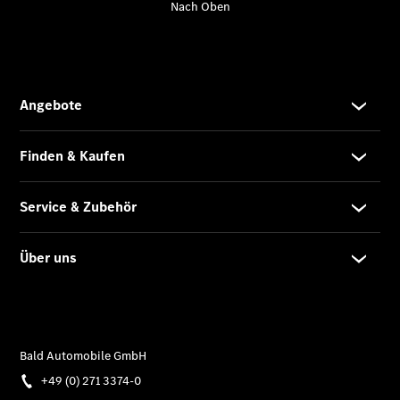
Elektrofahrzeug-
Service
VanService
basic
Individuelle
Betreuung
Übersicht
Customer
Assistance
Center
24h Service
Roadside
Assistance
Individuelle