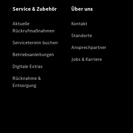
Mercedes-
Benz
Store
Gebrauchtwagensuche
Elektrotransporter
Sprinter
Sprinter
Kastenwagen
eSprinter
Kastenwagen
- elektrisch
Sprinter
Tourer
Sprinter
Pritschenfahrzeug
eSprinter