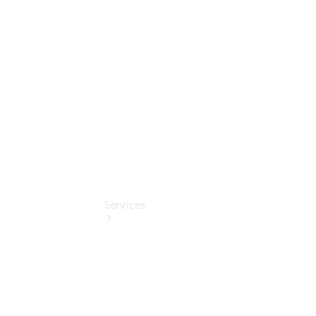
Junge
Sterne
Digitale
Extras
Services