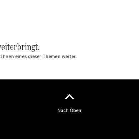
Übersicht
Neuwagenangebote
eiterbringt.
t Ihnen eines dieser Themen weiter.
Übersicht
Transporter
Highlights
Leasing
Privatkunden
Leasing
Gewerbekunden
Finanzierung
Privatkunden
Finanzierung
Gewerbekunden