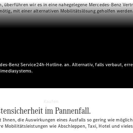
Servicetermin
n, überführen wir es in eine nahegelegene Mercedes-Benz Vert
vereinbaren
nötig, mit einer alternativen Mobilitätslösung geholfen werden
Probefahrt
vereinbaren
Konfigurator
Tel: +49 (0)
271 3374-0
des-Benz Service24h-Hotline. an. Alternativ, falls verbaut, e
timediasystems.
Kaufen
tensicherheit im Pannenfall.
t Ihnen, die Auswirkungen eines Ausfalls so gering wie möglich
 Mobilitätsleistungen wie Abschleppen, Taxi, Hotel und vieles