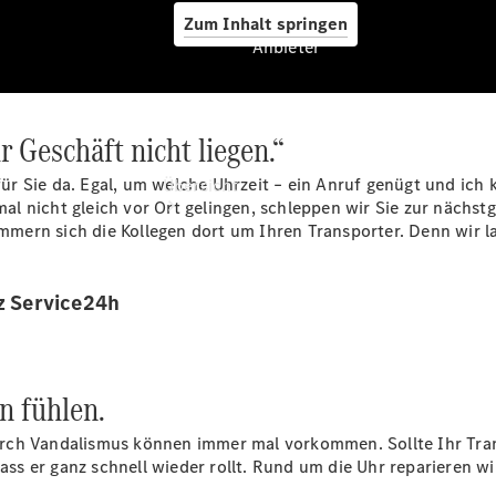
Zum Inhalt springen
Anbieter
r Geschäft nicht liegen.“
Anbieter
 für Sie da. Egal, um welche Uhrzeit – ein Anruf genügt und ic
Übersicht
s mal nicht gleich vor Ort gelingen, schleppen wir Sie zur näc
mern sich die Kollegen dort um Ihren Transporter. Denn wir l
z Service24h
Startseite
Modellübersicht
en fühlen.
Ansprechpartner
finden
rch Vandalismus können immer mal vorkommen. Sollte Ihr Tran
Beratung
s er ganz schnell wieder rollt. Rund um die Uhr reparieren wi
vereinbaren