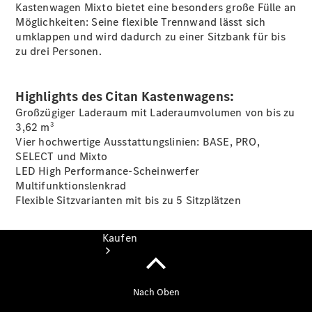
Servicetermin
Kastenwagen
Mixto
bietet eine besonders große Fülle an
vereinbaren
Möglichkeiten: Seine flexible Trennwand lässt sich
Probefahrt
umklappen und wird dadurch zu einer Sitzbank für bis
vereinbaren
zu drei Personen.
Konfigurator
Tel: +49 (0)
271 3374-0
Highlights des Citan Kastenwagens:
Großzügiger Laderaum mit Laderaumvolumen von bis zu
3
3,62 m
Vier hochwertige Ausstattungslinien: BASE, PRO,
SELECT und Mixto
LED High
Performance-Scheinwerfer
Multifunktionslenkrad
Flexible Sitzvarianten mit bis zu 5
Sitzplätzen
Kaufen