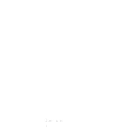
Online-
Terminbuchung
Pannen- &
Schadenhilfe
Service für
Reisemobile
Teile &
Zubehör
Rückrufe &
Umrüstungen
Über uns