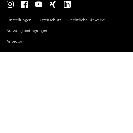
Mercedes-
Benz
Store
Gebrauchtwagensuche
Elektrotransporter
Sprinter
Sprinter
Kastenwagen
eSprinter
Kastenwagen
- elektrisch
Sprinter
Tourer
Sprinter
Pritschenfahrzeug
eSprinter