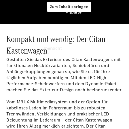
Zum Inhalt springen
Anbieter
Kompakt und wendig: Der Citan
Anbieter
Kastenwagen.
Übersicht
Gestalten Sie das Exterieur des Citan Kastenwagens mit
funktionalen Hecktürvarianten, Schiebetüren und
Anhängerkupplungen
genau so, wie Sie es für Ihre
täglichen Aufgaben benötigen. Mit den LED High
Performance-Scheinwerfern
und dem
Dynamic-Paket
machen Sie das Exterieur-Design noch beeindruckender.
Startseite
Modellübersicht
Vom MBUX Multimediasystem und der Option für
Ansprechpartner
kabelloses
Laden
im Fahrerraum bis zu robusten
finden
Trennwänden, Verkleidungen und praktischer
LED-
Beratung
Beleuchtung
im Laderaum – der Citan Kastenwagen
vereinbaren
wird Ihren Alltag merklich erleichtern. Der Citan