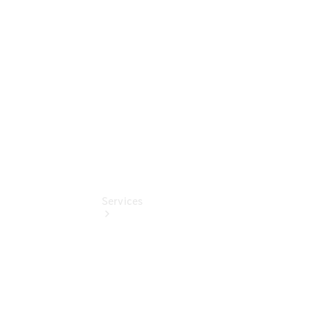
Junge
Sterne
Digitale
Extras
Services